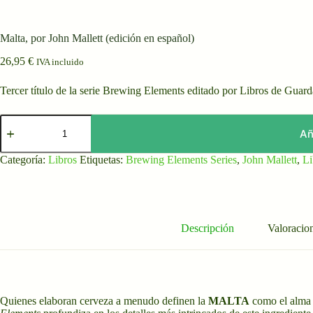
Malta, por John Mallett (edición en español)
26,95
€
IVA incluido
Tercer título de la serie Brewing Elements editado por Libros de Guard
Malta,
por
Añ
John
Mallett
Categoría:
Libros
Etiquetas:
Brewing Elements Series
,
John Mallett
,
Li
(edición
en
español)
cantidad
Descripción
Valoracion
Quienes elaboran cerveza a menudo definen la
MALTA
como el alma d