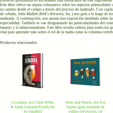
Elements
profundiza en los detalles más intrincados de este ingrediente 
Este libro ofrece un repaso exhaustivo sobre los aspectos primordiales 
su camino desde el campo a través del proceso de malteado. Con capítulos
de cebada, John Mallett (Bell’s Brewery, Inc.) nos guía a lo largo de l
malteado. A continuación, nos aporta una exposición detallada sobre las
especialidad. También se van desgranando las particularidades del contro
manejo y el almacenamiento. Este libro resulta valioso para todos los qu
vital para aprender más sobre el rol de la malta como la columna vertebr
Productos relacionados
Levadura, por Chris White
Pints and Panels, por Em
& Jamil Zainasheff (edición
Sauter (guia ilustrada de
en español)
estilos cerveceros, en