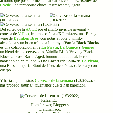
al horno que posteriormente maridamos con la
«Grisette»
de
Cyclic
, una farmhouse cítrica, resfrescante y ligera.
Del sorteo de la
ACCE
por el amigo invisible invernal y
cortesía de
ViHop
, le dimos caña a
«Kill mister»
una Barley
wine de
Drunken Bros
, con notas a roble y whisky,
alcohólica y un buen tributo a Lemmy.
«Vanila Black Block»
es una colaboración entre
La Pirata
,
La Quince
y
Guineu
,
un blend de dos cervezones, Vainilla Black Velvet y Black
Block Oloroso Barrel Aged, bruuuuuuuuuuuutal. Pero
hablando de brutalidad,
«The Last Artic Soul»
de
La Pirata
,
una Russia Imperial Stout de 15%, alcohólica, cafetosa y con
cuerpo.
Y hasta aquí nuestras
Cervezas de la semana
(1#3/2022)
, si
has probado alguna,¡¡¡cuéntanos que te han parecido!!!
Rafael E.J.
Homebrewer, Blogger y
Craftmaniaco.