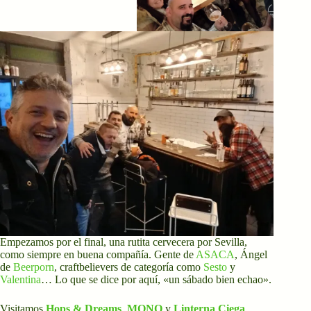
Empezamos por el final, una rutita cervecera por Sevilla,
como siempre en buena compañía. Gente de
ASACA
, Ángel
de
Beerporn
, craftbelievers de categoría como
Sesto
y
Valentina
… Lo que se dice por aquí, «un sábado bien echao».
Visitamos
Hops & Dreams
,
MONO
y
Linterna Ciega
,