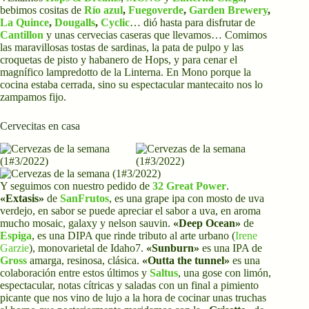
bebimos cositas de
Río azul
,
Fuegoverde
,
Garden Brewery
,
La Quince
,
Dougalls
,
Cyclic
… dió hasta para disfrutar de
Cantillon
y unas cervecias caseras que llevamos… Comimos
las maravillosas tostas de sardinas, la pata de pulpo y las
croquetas de pisto y habanero de Hops, y para cenar el
magnífico lampredotto de la Linterna. En Mono porque la
cocina estaba cerrada, sino su espectacular mantecaito nos lo
zampamos fijo.
Cervecitas en casa
Y seguimos con nuestro pedido de
32 Great Power
.
«Extasis»
de
SanFrutos
, es una grape ipa con mosto de uva
verdejo, en sabor se puede apreciar el sabor a uva, en aroma
mucho mosaic, galaxy y nelson sauvin.
«Deep Ocean»
de
Espiga
, es una DIPA que rinde tributo al arte urbano (
Irene
Garzie
), monovarietal de Idaho7.
«Sunburn»
es una IPA de
Gross
amarga, resinosa, clásica.
«Outta the tunnel»
es una
colaboración entre estos últimos y
Saltus
, una gose con limón,
espectacular, notas cítricas y saladas con un final a pimiento
picante que nos vino de lujo a la hora de cocinar unas truchas