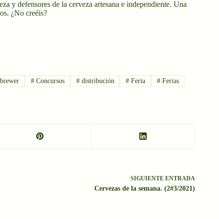
veza y defensores de la cerveza artesana e independiente. Una
ros. ¿No creéis?
brewer
#
Concursos
#
distribución
#
Feria
#
Ferias
SIGUIENTE
ENTRADA
Cervezas de la semana. (2#3/2021)