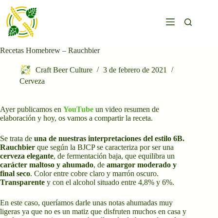
Saltar
al
contenido
Recetas Homebrew – Rauchbier
Craft Beer Culture
3 de febrero de 2021
Cerveza
Ayer publicamos en
YouTube
un video resumen de
elaboración y hoy, os vamos a compartir la receta.
Se trata de
una de
nuestras interpretaciones del estilo 6B.
Rauchbier
que según la BJCP se caracteriza por ser una
cerveza elegante
, de fermentación baja, que equilibra un
carácter maltoso y ahumado
, de
amargor moderado y
final seco
. Color entre cobre claro y marrón oscuro.
Transparente
y con el alcohol situado entre 4,8% y 6%.
En este caso, queríamos darle unas notas ahumadas muy
ligeras ya que no es un matiz que disfruten muchos en casa y