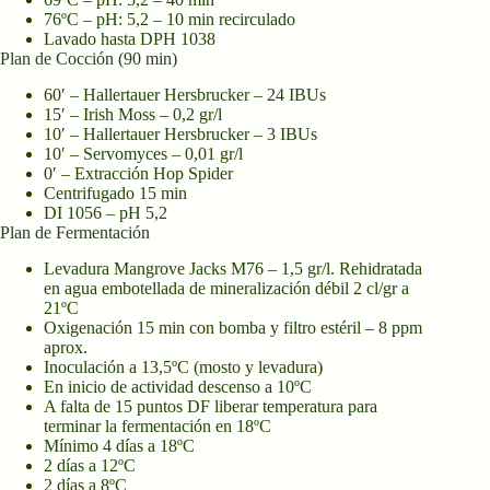
76ºC – pH: 5,2 – 10 min recirculado
Lavado hasta DPH 1038
Plan de Cocción (90 min)
60′ – Hallertauer Hersbrucker – 24 IBUs
15′ – Irish Moss – 0,2 gr/l
10′ – Hallertauer Hersbrucker – 3 IBUs
10′ – Servomyces – 0,01 gr/l
0′ – Extracción Hop Spider
Centrifugado 15 min
DI 1056 – pH 5,2
Plan de Fermentación
Levadura Mangrove Jacks M76 – 1,5 gr/l. Rehidratada
en agua embotellada de mineralización débil 2 cl/gr a
21ºC
Oxigenación 15 min con bomba y filtro estéril – 8 ppm
aprox.
Inoculación a 13,5ºC (mosto y levadura)
En inicio de actividad descenso a 10ºC
A falta de 15 puntos DF liberar temperatura para
terminar la fermentación en 18ºC
Mínimo 4 días a 18ºC
2 días a 12ºC
2 días a 8ºC