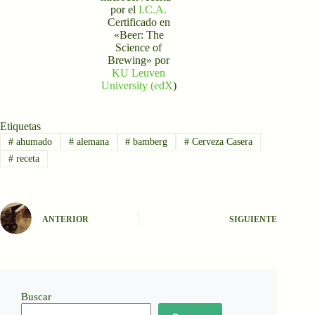
por el
I.C.A.
Certificado en
«Beer: The
Science of
Brewing» por
KU Leuven
University (edX
)
Etiquetas
#
ahumado
#
alemana
#
bamberg
#
Cerveza Casera
#
receta
ANTERIOR
SIGUIENTE
Buscar