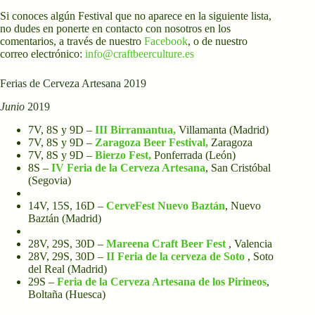
Si conoces algún Festival que no aparece en la siguiente lista,
no dudes en ponerte en contacto con nosotros en los
comentarios, a través de nuestro
Facebook
, o de nuestro
correo electrónico:
info@craftbeerculture.es
Ferias de Cerveza Artesana 2019
Junio
2019
7V, 8S y 9D –
III Birramantua,
Villamanta (Madrid)
7V, 8S y 9D –
Zaragoza Beer Festival,
Zaragoza
7V, 8S y 9D –
Bierzo Fest,
Ponferrada (León)
8S –
IV Feria de la Cerveza Artesana
, San Cristóbal
(Segovia)
14V, 15S, 16D –
CerveFest Nuevo Baztá
n
, Nuevo
Baztán
(Madrid)
28V, 29S, 30D –
Mareena Craft Beer Fest
, Valencia
28V, 29S, 30D –
II Feria de la cerveza de Soto
, Soto
del Real (Madrid)
29S –
Feria de la Cerveza Artesana de los Pirineos
,
Boltaña (Huesca)