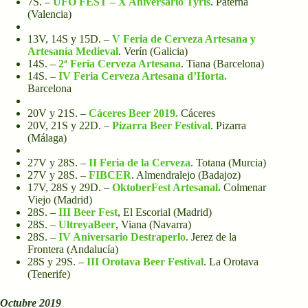
7S. –
UFO FEST – X Aniversario Tyris
. Paterna
(Valencia)
13V, 14S y 15D. –
V Feria de Cerveza Artesana y
Artesanía Medieval
. Verín (Galicia)
14S. –
2ª Feria Cerveza Artesana
. Tiana (Barcelona)
14S. –
IV Feria Cerveza Artesana d’Horta.
Barcelona
20V y 21S. –
Cáceres Beer 2019.
Cáceres
20V, 21S y 22D. –
Pizarra Beer Festival
. Pizarra
(Málaga)
27V y 28S. –
II Feria de la Cerveza
. Totana (Murcia)
27V y 28S. –
FIBCER
. Almendralejo (Badajoz)
17V, 28S y 29D. –
OktoberFest Artesanal.
Colmenar
Viejo (Madrid)
28S. –
III Beer Fest
, El Escorial (Madrid)
28S. –
UltreyaBeer
,
Viana (Navarra)
28S. –
IV Aniversario Destraperlo
. Jerez de la
Frontera (Andalucía)
28S y 29S. –
III Orotava Beer Festival
. La Orotava
(Tenerife)
Octubre 2019