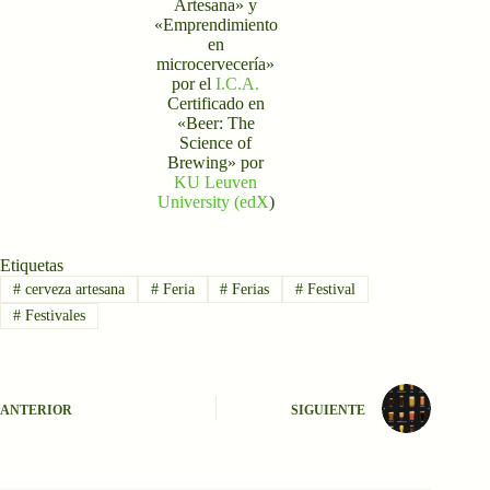
Artesana» y
«Emprendimiento
en
microcervecería»
por el
I.C.A.
Certificado en
«Beer: The
Science of
Brewing» por
KU Leuven
University (edX
)
Etiquetas
#
cerveza artesana
#
Feria
#
Ferias
#
Festival
#
Festivales
ANTERIOR
SIGUIENTE