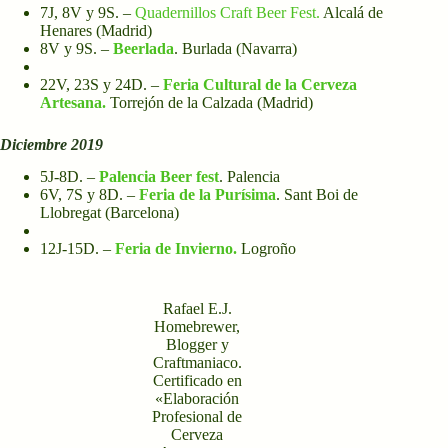
7J, 8V y 9S. –
Quadernillos Craft Beer Fest.
Alcalá de
Henares (Madrid)
8V y 9S. –
Beerlada
. Burlada (Navarra)
22V, 23S y 24D. –
F
eria Cultural de la Cerveza
Artesana.
Torrejón de la Calzada (Madrid)
Diciembre 2019
5J-8D. –
Palencia Beer fest
. Palencia
6V, 7S y 8D. –
Feria de la Purísima
. Sant Boi de
Llobregat (Barcelona)
12J-15D. –
F
eria de Invierno.
Logroño
Rafael E.J.
Homebrewer,
Blogger y
Craftmaniaco.
Certificado en
«Elaboración
Profesional de
Cerveza