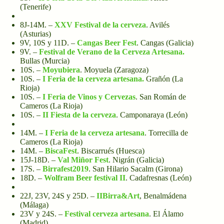
(Tenerife)
8J-14M. –
XXV Festival de la cerveza
. Avilés
(Asturias)
9V, 10S y 11D. –
Cangas Beer Fest
. Cangas (Galicia)
9V. –
Festival de Verano de la Cerveza Artesana.
Bullas (Murcia)
10S. –
Moyubiera
. Moyuela (Zaragoza)
10S. –
I Feria de la cerveza artesana.
Grañón (La
Rioja)
10S. –
I Feria de Vinos y Cervezas
. San Román de
Cameros (La Rioja)
10S. –
II Fiesta de la cerveza
. Camponaraya (León)
14M. –
I Feria de la cerveza artesana
. Torrecilla de
Cameros (La Rioja)
14M. –
BiscaFest
. Biscarrués (Huesca)
15J-18D. –
Val Miñor Fest
. Nigrán (Galicia)
17S. –
Birrafest2019
. San Hilario Sacalm (Girona)
18D. –
Wolfram Beer festival II
. Cadafresnas (León)
22J, 23V, 24S y 25D. –
IIBirra&Art
, Benalmádena
(Málaga)
23V y 24S. –
Festival cerveza artesana
. El Álamo
(Madrid)