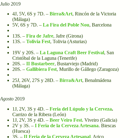
Julio
2019
4J, 5V, 6S y 7D. –
Birra&Art
, Rincón de la Victoria
(Málaga)
5V, 6S y 7D. –
La Fira del Poble Nou
, Barcelona
13S. –
Fira de Jafre
, Jafre (Girona)
13S. –
Tolivia Fest
, Tolivia (Asturias)
19V y 20S. –
La Laguna Craft Beer Festival
, San
Cristóbal de la Laguna (Tenerife)
20S. –
II Bustarbeer
, Bustarviejo (Madrid)
20S. –
Gallibiera
Fest
, Murillo de Gállego (Zaragoza)
25J, 26V, 27S y 28D. –
Birra&Art
, Benalmádena
(Málaga)
Agosto
2019
1J, 2V, 3S y 4D. –
Feria del Lúpulo y la Cerveza
.
Carrizo de la Ribera (León)
1J, 2V, 3S y 4D. –
Beer Veiro Fest.
Viveiro (Galicia)
2V y 3S. –
I Feria de la Cerveza Artesana
. Biescas
(Huesca)
3S. –
II Feria de la Cerveza Artesanal
.
Arico