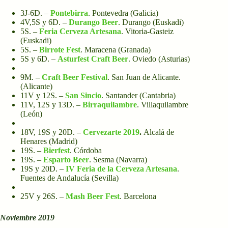
3J-6D. –
Pontebirra
. Pontevedra (Galicia)
4V,5S y 6D. –
Durango Beer
. Durango (Euskadi)
5S. –
Feria Cerveza Artesana
. Vitoria-Gasteiz
(Euskadi)
5S. –
Birrote Fest
. Maracena (Granada)
5S y 6D. –
Asturfest Craft Beer
. Oviedo (Asturias)
9M. –
Craft Beer Festival
. San Juan de Alicante.
(Alicante)
11V y 12S. –
San Sincio
. Santander (Cantabria)
11V, 12S y 13D. –
Birraquilambre
. Villaquilambre
(León)
18V, 19S y 20D. –
Cervezarte 2019
.
Alcalá de
Henares (Madrid)
19S. –
Bierfest
. Córdoba
19S. –
Esparto Beer
. Sesma (Navarra)
19S y 20D. –
IV Feria de la Cerveza Artesana
.
Fuentes de Andalucía (Sevilla)
25V y 26S. –
Mash Beer Fest
. Barcelona
Noviembre 2019