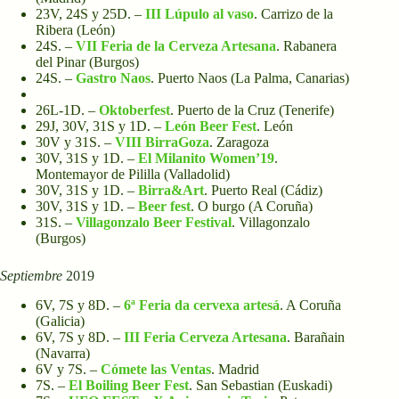
23V, 24S y 25D. –
III Lúpulo al vaso
. Carrizo de la
Ribera (León)
24S. –
VII Feria de la Cerveza Artesana
. Rabanera
del Pinar (Burgos)
24S. –
Gastro Naos
. Puerto Naos (La Palma, Canarias)
26L-1D. –
Oktoberfest
. Puerto de la Cruz (Tenerife)
29J, 30V, 31S y 1D. –
León Beer Fest
. León
30V y 31S. –
VIII BirraGoza
. Zaragoza
30V, 31S y 1D. –
El Milanito Women’19
.
Montemayor de Pililla (Valladolid)
30V, 31S y 1D. –
Birra&Art
. Puerto Real
(Cádiz)
30V, 31S y 1D. –
Beer fest
. O burgo (A Coruña)
31S. –
Villagonzalo Beer Festival
. Villagonzalo
(Burgos)
Septiembre
2019
6V, 7S y 8D. –
6ª Feria da cervexa artesá
. A Coruña
(Galicia)
6V, 7S y 8D. –
III Feria Cerveza Artesana
. Barañain
(Navarra)
6V y 7S. –
Cómete las Ventas
. Madrid
7S. –
El Boiling Beer Fest
. San Sebastian (Euskadi)