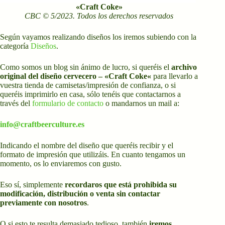
«Craft Coke»
CBC © 5/2023. Todos los derechos reservados
Según vayamos realizando diseños los iremos subiendo con la
categoría
Diseños
.
Como somos un blog sin ánimo de lucro, si queréis el
archivo
original del diseño cervecero – «
Craft Coke
«
para llevarlo a
vuestra tienda de camisetas/impresión de confianza, o si
queréis imprimirlo en casa, sólo tenéis que contactarnos a
través del
formulario de contacto
o mandarnos un mail a:
info@craftbeerculture.es
Indicando el nombre del diseño que queréis recibir y el
formato de impresión que utilizáis. En cuanto tengamos un
momento, os lo enviaremos con gusto.
Eso sí, simplemente
recordaros que está prohibida su
modificación, distribución o venta sin contactar
previamente con nosotros
.
O si esto te resulta demasiado tedioso, también
iremos