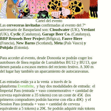
Cartel del evento
Las
cerveceras invitadas
confirmadas al evento del 7º
aniversario de Basqueland son:
Cloudwater
(UK),
Verdant
(UK),
Cyclic
(Catalunya),
Garage Beer Co.
(Catalunya),
BBP Brussels Beer Project
(Bélgica),
Fauve Biere
(Francia),
New Barns
(Scotland),
Meta
(País Vasco)
y
Pohjala
(Estonia).
Para acceder al evento, desde Donostia se podrán coger los
autobuses de línea regular de Lurraldebus BU12 y BU13, que
tienen parada a escasos metros del reciento festivo. A 300 m
del lugar hay también un aparcamiento de autocaravanas.
Las entradas están ya a la venta a través de la
plataforma
Eventbrite
, y hay dos modalidades de entrada: el
Imperial Pass (entrada + vaso conmemorativo + cantidad de
cerveza equivalente a 35 tokens) con un coste de 45€ (los
primeros compradores podrán hacerse con ella a 40€) y el
Session Pass (entrada + vaso + cantidad de cerveza
equivalente a 5 tokens) a 20€. Se podrán adquirir más tokens