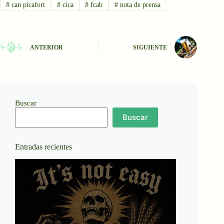
#
can picafort
#
cica
#
fcab
#
nota de prensa
ANTERIOR
SIGUIENTE
Buscar
Buscar
Entradas recientes