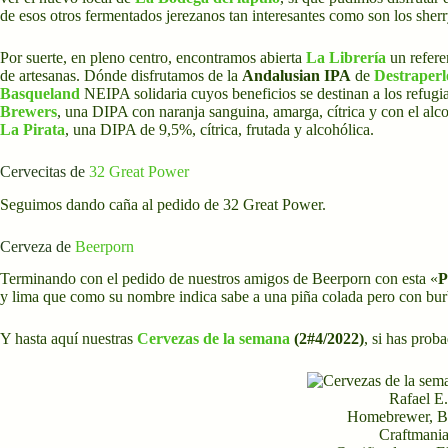
de esos otros fermentados jerezanos tan interesantes como son los sherr
Por suerte, en pleno centro, encontramos abierta
La Librería
un refere
de artesanas. Dónde disfrutamos de la
Andalusian IPA
de
Destraperl
Basqueland
NEIPA solidaria cuyos beneficios se destinan a los refugi
Brewers
, una DIPA con naranja sanguina, amarga, cítrica y con el alco
La Pirata
, una DIPA de 9,5%, cítrica, frutada y alcohólica.
Cervecitas de
32 Great Power
Seguimos dando caña al pedido de 32 Great Power.
Cerveza de
Beerporn
Terminando con el pedido de nuestros amigos de Beerporn con esta «
P
y lima que como su nombre indica sabe a una piña colada pero con burb
Y hasta aquí nuestras
Cervezas de la semana
(2#4/2022)
, si has prob
Rafael E.
Homebrewer, B
Craftmania