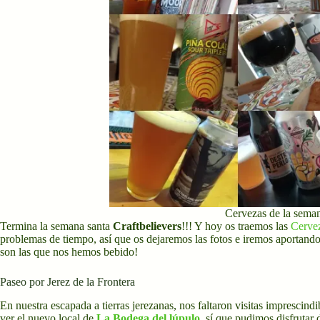
Cervezas de la sema
Termina la semana santa
Craftbelievers
!!! Y hoy os traemos las
Cerve
problemas de tiempo, así que os dejaremos las fotos e iremos aportand
son las que nos hemos bebido!
Paseo por Jerez de la Frontera
En nuestra escapada a tierras jerezanas, nos faltaron visitas imprescin
ver el nuevo local de
La Bodega del lúpulo
, sí que pudimos disfrutar 