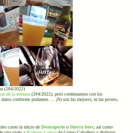
na (2#4/2022)
zas de la semana
(2#4/2022), pero continuamos con los
o datos conforme podamos … ¡Ni son las mejores, ni las peores,
dibles como la micro de
Destraperlo
o
Sherry beer
, así como
de una visita a
Bodegas Lustau
de Grupo Caballero y disfrutar