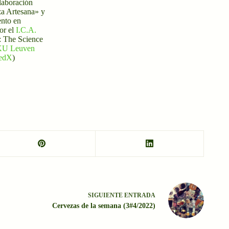
laboración
za Artesana» y
nto en
or el
I.C.A.
: The Science
KU Leuven
(edX
)
SIGUIENTE
ENTRADA
Cervezas de la semana (3#4/2022)