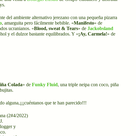
ys.
nte del ambiente alternativo jerezano con una pequeña pizarra
o
, amarguita pero fácilmente bebible. «
Manifesto
» de
ados ucranianos. «
Blood, sweat & Tears
» de
Jackobsland
hol y el dulzor bastante equilibrados. Y «
¡Ay, Carmela!
» de
iña Colada
» de
Funky Fluid
, una triple neipa con coco, piña
ujitas.
ado alguna,¡¡¡cuéntanos que te han parecido!!!
J.
logger y
co.