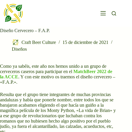
Saltar
al
contenido
Diseño Cervecero – F.A.P.
Craft Beer Culture
15 de diciembre de 2021
Diseños
Como ya sabéis, este año nos hemos unido a un grupo de
cerveceros caseros para participar en el
MatchBeer 2022 de
la ACCE
. Y con este motivo os traemos el diseño cervecero –
«F.A.P.».
Resulta que el grupo tiene integrantes de muchas provincias
andaluzas y había que ponerle nombre, entre todos los que se
barajaron acabamos eligiendo el que hacía un guiño a la
magnífica película de los Monty Python, «La vida de Brian» y
a ese grupo de revolucionarios que luchaban contra los
romanos que no hubiesen hecho algo positivo por el pueblo
judío, ya fuera el alcantarillado, las calzadas, acueductos, etc,
etc…