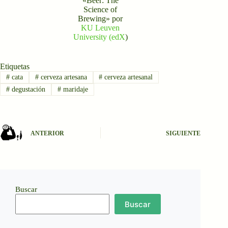
«Beer: The
Science of
Brewing» por
KU Leuven
University (edX
)
Etiquetas
#
cata
#
cerveza artesana
#
cerveza artesanal
#
degustación
#
maridaje
ANTERIOR
SIGUIENTE
Buscar
Buscar