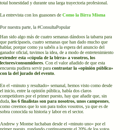
total honestidad y durante una larga trayectoria profesional.
La entrevista con los guasones de
Como la Birra Misma
Por nuestra parte, la #ConsultaPopular
Han sido algo más de cuatro semanas dándoos la tabarra para
que participaseis, cuatro semanas que han dado mucho que
hablar, porque como ya sabéis a la espera del anuncio del
ganador oficial, tuvimos la idea, de a modo de entretenimiento
extender esta «cúpula de la birra» a vosotros, los
lectores/consumidores
. Con el valor añadido de que esta
encuesta pudiera servir para
contrastar la «opinión pública»
con la del jurado del evento
.
En el «minuto y resultado» semanal, hemos visto como desde
el inicio, entre la opinión pública, había dos claros
competidores por el primer puesto, hay que añadir que, sin
duda,
los 6 finalistas son para nosotros, unos campeones
,
como creemos que lo son para todos vosotros, ya que es de
sobra conocida su historia y labor en el sector.
Andrew y Montse luchaban desde el «minuto uno» por el
primer puesto, rondando continuamente el 20% de los votos,