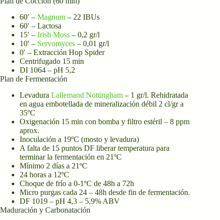
Plan de Cocción (60 min)
60′ –
Magnum
– 22 IBUs
60′ – Lactosa
15′ –
Irish Moss
– 0,2 gr/l
10′ –
Servomyces
– 0,01 gr/l
0′ – Extracción Hop Spider
Centrifugado 15 min
DI 1064 – pH 5,2
Plan de Fermentación
Levadura
Lallemand Nottingham
– 1 gr/l. Rehidratada
en agua embotellada de mineralización débil 2 cl/gr a
35ºC
Oxigenación 15 min con bomba y filtro estéril – 8 ppm
aprox.
Inoculación a 19ºC (mosto y levadura)
A falta de 15 puntos DF liberar temperatura para
terminar la fermentación en 21ºC
Mínimo 2 días a 21ºC
24 horas a 12ºC
Choque de frío a 0-1ºC de 48h a 72h
Micro purgas cada 24 – 48h desde fin de fermentación.
DF 1019 – pH 4,3 – 5,9% ABV
Maduración y Carbonatación