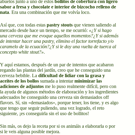
abuelos junto a uno de estos
bollitos de cobertura con ligero
sabor a fresa y chocolate e interior de bizcocho relleno de
nata
. Era una combinación que me volvía loco.
Así que, con todas estas
pastry stouts
que vienen saliendo al
mercado desde hace un tiempo, se me ocurrió:
«¿Y si hago
una cerveza que me evoque aquellos momentos?¿Y si además
de intentar hacer una pastry, elimino el factor torrefacto y/o
caramelo de la ecuación?¿Y si le doy una vuelta de tuerca al
concepto white stout?»
.
Y aquí estamos, después de un par de intentos que acabaron
regando las plantas del jardín, creo que he conseguido una
cerveza bebible. La
dificultad de lidiar con la grasa y
aceites de los bollos
sumada a intentar
minimizar las
adiciones de adjuntos
me lo puso realmente difícil, pero con
la ayuda de algunos métodos de elaboración y los ingredientes
adecuados he conseguido una cerveza sin demasiados off
flavors. Sí, sin «demasiados», porque tener, los tiene, y es algo
que tengo que seguir puliendo, una vez logrado, el reto
siguiente, ¡es conseguirla sin el uso de bollitos!
Sin más, os dejo la receta por si os animáis a elaborarla o por
si le veis alguna posible mejora.