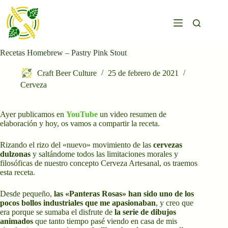
Saltar
al
contenido
Recetas Homebrew – Pastry Pink Stout
Craft Beer Culture
25 de febrero de 2021
Cerveza
Ayer publicamos en
YouTube
un video resumen de
elaboración y hoy, os vamos a compartir la receta.
Rizando el rizo del «nuevo» movimiento de las
cervezas
dulzonas
y saltándome todos las limitaciones morales y
filosóficas de nuestro concepto Cerveza Artesanal, os traemos
esta receta.
Desde pequeño,
las «Panteras Rosas» han sido uno de los
pocos bollos industriales que me apasionaban
, y creo que
era porque se sumaba el disfrute de
la serie de dibujos
animados
que tanto tiempo pasé viendo en casa de mis