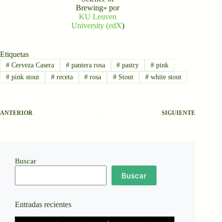
Brewing» por
KU Leuven
University (edX
)
Etiquetas
#
Cerveza Casera
#
pantera rosa
#
pastry
#
pink
#
pink stout
#
receta
#
rosa
#
Stout
#
white stout
ANTERIOR
SIGUIENTE
Buscar
Buscar
Entradas recientes