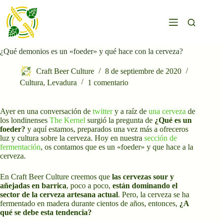
Saltar
al
contenido
¿Qué demonios es un «foeder» y qué hace con la cerveza?
Craft Beer Culture
8 de septiembre de 2020
Cultura
,
Levadura
1 comentario
Ayer en una conversación de
twitter
y a raíz de
una cerveza
de
los londinenses
The Kernel
surgió la pregunta de
¿Qué es un
foeder?
y aquí estamos, preparados una vez más a ofreceros
luz y cultura sobre la cerveza. Hoy en nuestra
sección de
fermentación
, os contamos que es un «foeder» y que hace a la
cerveza.
En Craft Beer Culture creemos que
las cervezas sour y
añejadas en barrica
, poco a poco,
están dominando el
sector de la cerveza artesana actual
. Pero, la cerveza se ha
fermentado en madera durante cientos de años, entonces,
¿A
qué se debe esta tendencia?