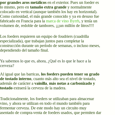
por grandes aros metálicos
en el exterior. Pues un foeder es
lo mismo, pero en
tamaño extra grande
y normalmente
colocado en vertical (aunque también los hay en horizontal).
Como curiosidad, el más grande conocido y ya en desuso fue
fabricado en Francia para la
marca de vino Byrrh
, y tenía un
volumen de, redoble de tambores, ¡¡¡un millón de litros!!!!
Los foeders requieren un equipo de foudriers (cuadrilla
especializada), que trabajan juntos para completar la
construcción durante un período de semanas, o incluso meses,
dependiendo del tamaño final.
Ya sabemos lo que es, ahora, ¿Qué es lo que le hace a la
cerveza?
Al igual que las barricas,
los foeders pueden tener su grado
de tostado interno
, cuanto más alto sea el nivel de tostado,
además de carácter a
vainilla
,
más notas a carbonizado y
tostado
extraerá la cerveza de la madera.
Tradicionalmente, los foeders se utilizaban para almacenar
vino, y ahora se utilizan en todo el mundo también para
fermentar cerveza. De este modo hay un circuito muy
asentado de compra-venta de foeders usados, que permiten dar