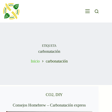
Saltar
al
contenido
ETIQUETA
carbonatación
Inicio
carbonatación
CO2
,
DIY
Consejos Homebrew – Carbonatación express