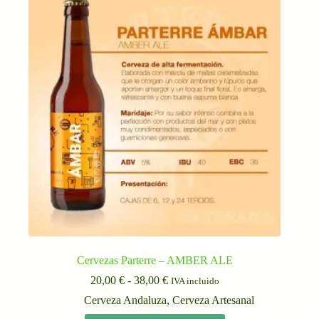
Cervezas Parterre – AMBER ALE
Rango
20,00
€
-
38,00
€
IVA incluido
de
Cerveza Andaluza
,
Cerveza Artesanal
precios:
desde