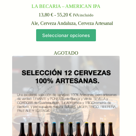
LA BECARIA – AMERICAN IPA
Rango
13,80
€
-
55,20
€
IVA incluido
de
Ale
,
Cerveza Andaluza
,
Cerveza Artesanal
precios:
desde
Este
Seleccionar opciones
13,80 €
producto
hasta
tiene
55,20 €
múltiples
AGOTADO
variantes.
Las
opciones
se
pueden
elegir
en
la
página
de
producto