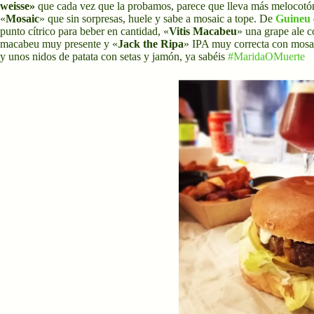
weisse»
que cada vez que la probamos, parece que lleva más melocotón,
«
Mosaic
» que sin sorpresas, huele y sabe a mosaic a tope. De
Guineu
punto cítrico para beber en cantidad, «
Vitis
Macabeu
» una grape ale c
macabeu muy presente y «
Jack the Ripa
» IPA muy correcta con mosa
y unos nidos de patata con setas y jamón, ya sabéis
#MaridaOMuerte