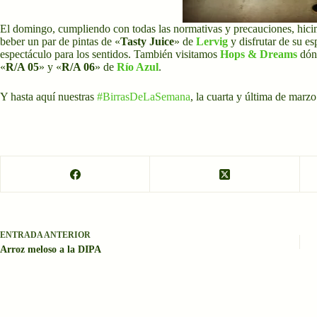
El domingo, cumpliendo con todas las normativas y precauciones, hici
beber un par de pintas de «
Tasty Juice
» de
Lervig
y disfrutar de su e
espectáculo para los sentidos. También visitamos
Hops & Dreams
dónd
«
R/A 05
» y «
R/A 06
» de
Río Azul
.
Y hasta aquí nuestras
#BirrasDeLaSemana
, la cuarta y última de marz
ENTRADA
ANTERIOR
Arroz meloso a la DIPA