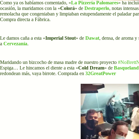
Como ya os habíamos comentado, «
La Pizzería Palomares
» ha inclu
ocasión, la maridamos con la «
Colorá
» de
Destraperlo
, notas intensa
remolacha que congeniaban y limpiaban estupendamente el paladar para
Compra directa a Fábrica.
Le damos caña a esta «
Imperial Stout
» de
Dawat
, densa, de aroma y
a
Cervezanía
.
Maridando un bizcocho de masa madre de nuestro proyecto
#NoBrettN
Espiga… Le hincamos el diente a esta «
Cold Dream
» de
Basqueland
redondean más, vaya birrote. Comprada en
32GreatPower