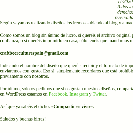
11/2020
Todos lo
derecho
reservado
Según vayamos realizando diseños los iremos subiendo al blog y almac
Como somos un blog sin ánimo de lucro, si queréis el archivo original p
confianza, o si queréis imprimirlo en casa, sólo tenéis que mandarnos u
craftbeerculturespain@gmail.com
Indicando el nombre del diseño que queréis recibir y el formato de imp
enviaremos con gusto. Eso sí, simplemente recordaros que está prohibid
previamente con nosotros.
Por último, sólo os pedimos que si os gustan nuestros diseños, compartá
en WordPress estamos en
Facebook
,
Instagram
y
Twitter
.
Así que ya sabéis el dicho:
«Compartir es vivir»
.
Saludos y buenas birras!