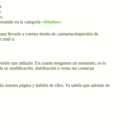
.
s
s
s.
enando en la categoría «
Diseños
«.
ara llevarlo a vuestra tienda de camisetas/impresión de
n mail a:
resión que utilizáis. En cuanto tengamos un momento, os lo
a su modificación, distribución o venta sin contactar
is nuestra página y habléis de ellos. Ya sabéis que además de