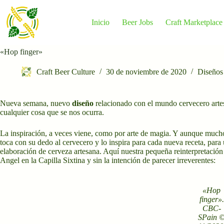
Saltar
al
contenido
Inicio
Beer Jobs
Craft Marketplace
«Hop finger»
Craft Beer Culture
30 de noviembre de 2020
Diseños
Nueva semana, nuevo
diseño
relacionado con el mundo cervecero artes
cualquier cosa que se nos ocurra.
La inspiración, a veces viene, como por arte de magia. Y aunque mucho
toca con su dedo al cervecero y lo inspira para cada nueva receta, para
elaboración de cerveza artesana. Aquí nuestra pequeña reinterpretació
Angel en la Capilla Sixtina y sin la intención de parecer irreverentes:
«Hop
finger».
CBC-
SPain 