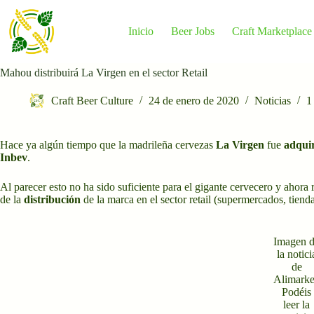
Saltar
al
contenido
Inicio
Beer Jobs
Craft Marketplace
Mahou distribuirá La Virgen en el sector Retail
Craft Beer Culture
24 de enero de 2020
Noticias
1
Hace ya algún tiempo que la madrileña cervezas
La Virgen
fue
adqui
Inbev
.
Al parecer esto no ha sido suficiente para el gigante cervecero y ahora
de la
distribución
de la marca en el sector retail (supermercados, tien
Imagen 
la notici
de
Alimarke
Podéis
leer la