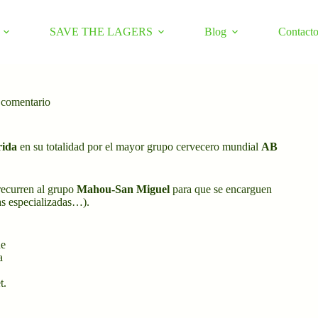
SAVE THE LAGERS
Blog
Contact
 comentario
rida
en su totalidad por el mayor grupo cervecero mundial
AB
 recurren al grupo
Mahou-San Miguel
para que se encarguen
das especializadas…).
de
a
t.