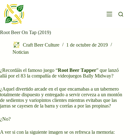
Saltar
al
contenido
Root Beer On Tap (2019)
Craft Beer Culture
1 de octubre de 2019
Noticias
¿Recordáis el famoso juego “
Root Beer Tapper
” que lanzó
allá por el 83 la compañía de videojuegos Bally Midway?
¿Aquel divertido arcade en el que encarnabas a un tabernero
totalmente dispuesto y entregado a servir cerveza a un montón
de sedientos y variopintos clientes mientras evitabas que las
jarras se cayesen de la barra y corrías a por las propinas?
¿No?
A ver si con la siguiente imagen se os refresca la memoria: