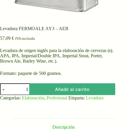
Levadura FERMOALE AY3 – AEB
57,09
€
IVA incluido
Levadura de origen inglés para la elaboración de cervezas (ej.
APA, IPA, Imperial/Double IPA, Imperial Stout, Porter,
Brown Ale, Barley Wine, etc.).
Formato: paquete de 500 gramos.
Levadura
Añadir al carrito
FERMOALE
AY3
Categorías:
Elaboración
,
Profesional
Etiqueta:
Levadura
-
AEB
cantidad
Descripción