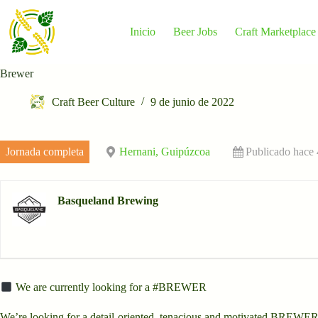
Saltar
al
contenido
Inicio
Beer Jobs
Craft Marketplace
Brewer
Craft Beer Culture
9 de junio de 2022
Jornada completa
Hernani, Guipúzcoa
Publicado hace 
Basqueland Brewing
We are currently looking for a #BREWER
We’re looking for a detail-oriented, tenacious and motivated BREWER t