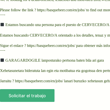
Please follow the link ? https://basquebeer.com/en/jobs/ to find out mor
—-
Estamos buscando una persona para el puesto de CERVECERO/A
Estamos buscando CERVECERO/A orientado a los detalles, tenaz y mot
Sigue el enlace ? https://basquebeer.com/en/jobs/ para obtener más info
—-
GARAGARDOGILE lanposturako pertsona baten bila ari gara
Xehetasunetara bideratuta lan egin eta motibatua eta gogotsua den
Jarraitu ? https://basquebeer.com/en/jobs/ lanari buruzko xehetasun ge