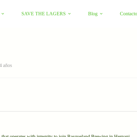
SAVE THE LAGERS
Blog
Contact
4 años
hat operates with integrity to join Basqueland Brewing in Hernani.